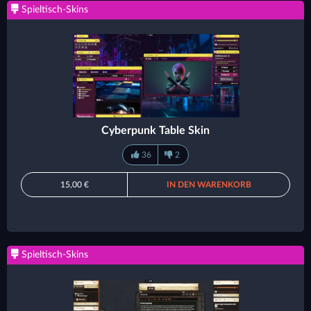
Spieltisch-Skins
Cyberpunk Table Skin
36
2
15,00 €
IN DEN WARENKORB
Spieltisch-Skins