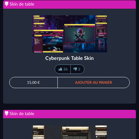
Skin de table
Cyberpunk Table Skin
36
2
15,00 €
AJOUTER AU PANIER
Skin de table