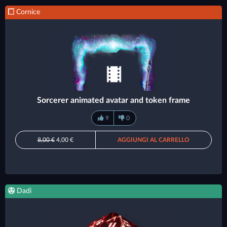
Cornice
Sorcerer animated avatar and token frame
9
0
8,00 €
4,00 €
AGGIUNGI AL CARRELLO
Dadi