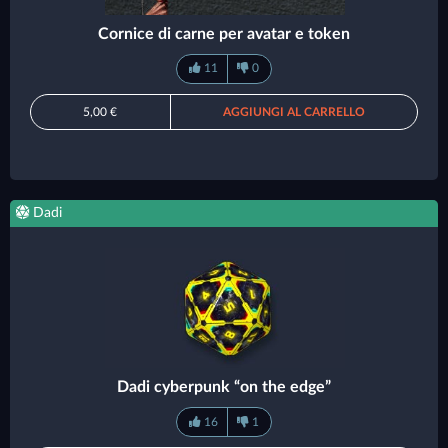
Cornice di carne per avatar e token
11
0
5,00 €
AGGIUNGI AL CARRELLO
Dadi
Dadi cyberpunk “on the edge”
16
1