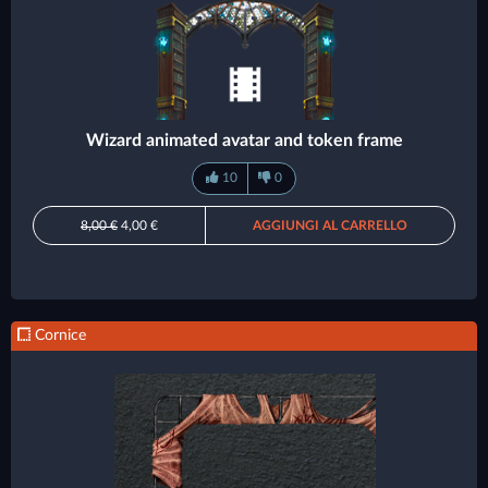
Wizard animated avatar and token frame
10
0
8,00 €
4,00 €
AGGIUNGI AL CARRELLO
Cornice