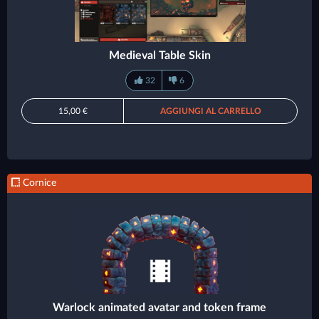
Medieval Table Skin
32
6
15,00 €
AGGIUNGI AL CARRELLO
Cornice
Warlock animated avatar and token frame