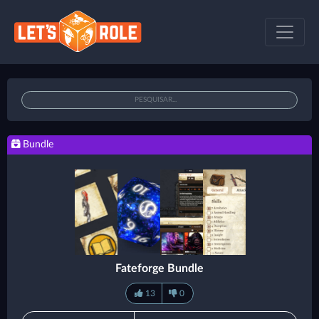
Bundle
Fateforge Bundle
13
0