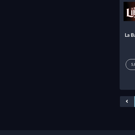
La Ba
5,