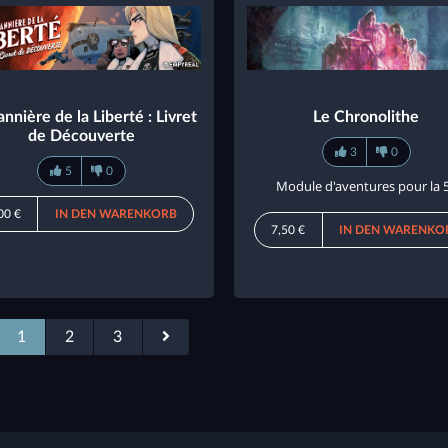
nnière de la Liberté : Livret
Le Chronolithe
de Découverte
3
0
5
0
Module d'aventures pour la 
00 €
IN DEN WARENKORB
7,50 €
IN DEN WARENKO
1
2
3