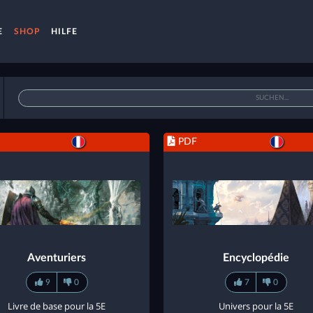
E
SHOP
HILFE
PDF
Aventuriers
Encyclopédie
9
0
7
0
Livre de base pour la 5E
Univers pour la 5E