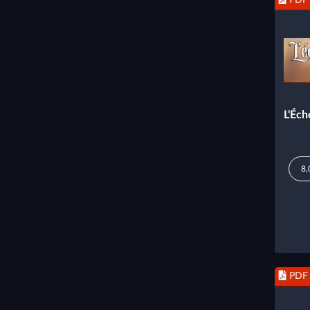
L'Éch
8,
PDF