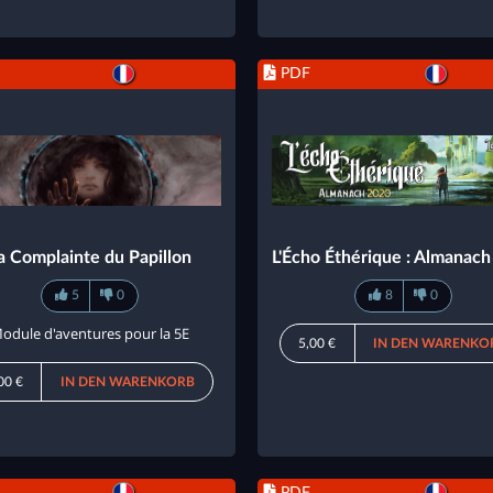
PDF
a Complainte du Papillon
L'Écho Éthérique : Almanac
5
0
8
0
odule d'aventures pour la 5E
5,00 €
IN DEN WARENKO
00 €
IN DEN WARENKORB
PDF