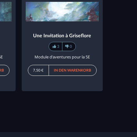
Une Invitation à Griseflore
3
0
5E
Module d'aventures pour la 5E
RB
7,50 €
IN DEN WARENKORB