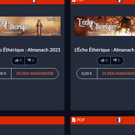
o Éthérique : Almanach 2021
L'Écho Éthérique : Almanac
8
0
8
0
00 €
IN DEN WARENKORB
8,00 €
IN DEN WARENKO
PDF