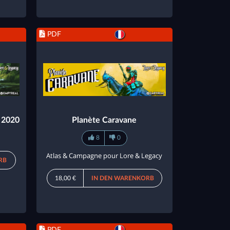
PDF
h 2020
Planète Caravane
8
0
Atlas & Campagne pour Lore & Legacy
RB
18,00 €
IN DEN WARENKORB
PDF