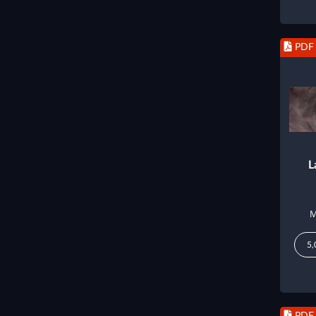
PDF
L
M
5,
PDF