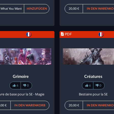
 What You Want
HINZUFÜGEN
20,00 €
IN DEN WARENKO
PDF
Grimoire
Créatures
6
0
6
0
ivre de base pour la 5E - Magie
Bestiaire pour la 5E
,00 €
IN DEN WARENKORB
20,00 €
IN DEN WARENKO