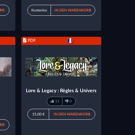
RB
Kostenlos
IN DEN WARENKORB
PDF
Lore & Legacy : Règles & Univers
11
0
15,00 €
IN DEN WARENKORB
RB