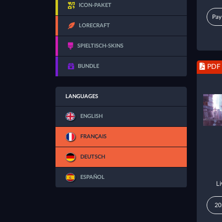
ICON-PAKET
Pay
LORECRAFT
SPIELTISCH-SKINS
BUNDLE
PDF
LANGUAGES
ENGLISH
FRANÇAIS
DEUTSCH
ESPAÑOL
L
20