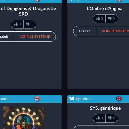
 of Dungeons & Dragons 5e
L'Ombre d'Angmar
SRD
0
0
0
3
Gratuit
VOIR LE SYSTÈ
ratuit
VOIR LE SYSTÈME
tème
Système
SYS. générique
0
1