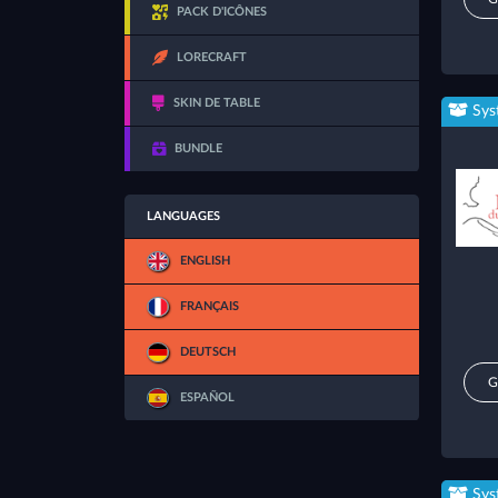
PACK D'ICÔNES
LORECRAFT
SKIN DE TABLE
Sys
BUNDLE
LANGUAGES
ENGLISH
FRANÇAIS
DEUTSCH
G
ESPAÑOL
Sys