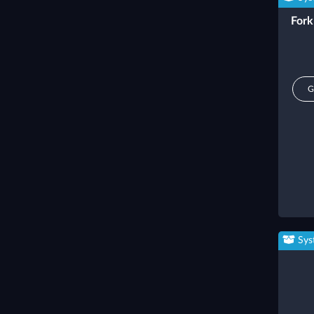
Fork
G
Sys