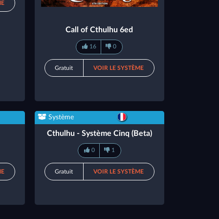
ME
Call of Cthulhu 6ed
16
0
Gratuit
VOIR LE SYSTÈME
Système
Cthulhu - Système Cinq (Beta)
0
1
ME
Gratuit
VOIR LE SYSTÈME