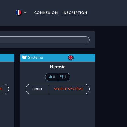
CONNEXION
INSCRIPTION
Système
Herosia
0
1
ME
Gratuit
VOIR LE SYSTÈME