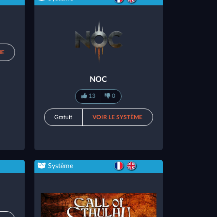
ME
NOC
13
0
Gratuit
VOIR LE SYSTÈME
Système