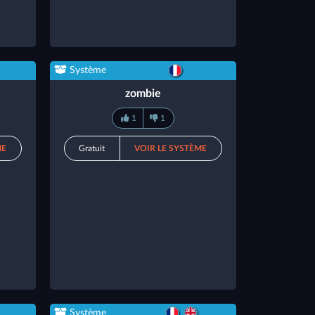
Système
zombie
1
1
ME
Gratuit
VOIR LE SYSTÈME
Système