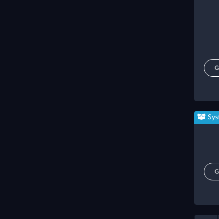
G
Sys
G