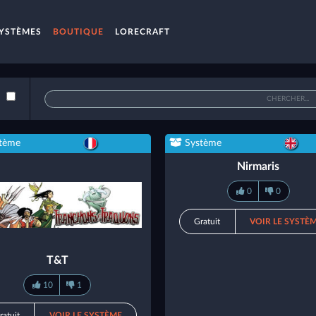
YSTÈMES
BOUTIQUE
LORECRAFT
tème
Système
Nirmaris
0
0
Gratuit
VOIR LE SYSTÈ
T&T
10
1
ratuit
VOIR LE SYSTÈME