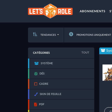
ABONNEMENTS
S
TENDANCES
PROMOTIONS UNIQUEMENT
Sys
TOUT
CATÉGORIES
SYSTÈME
DÉS
CADRE
SKIN DE FEUILLE
PDF
G