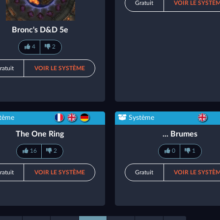
Gratuit
VOIR LE SYSTÈ
Bronc's D&D 5e
4
2
ratuit
VOIR LE SYSTÈME
tème
Système
The One Ring
... Brumes
16
2
0
1
ratuit
VOIR LE SYSTÈME
Gratuit
VOIR LE SYSTÈ