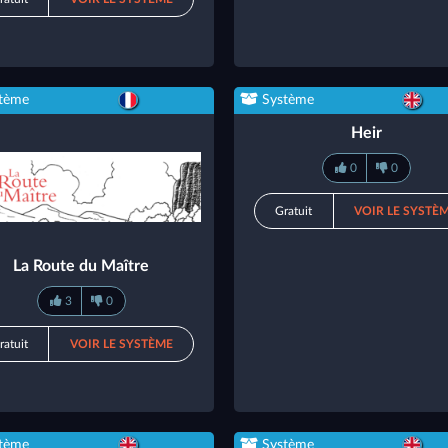
tème
Système
Heir
0
0
Gratuit
VOIR LE SYSTÈ
La Route du Maître
3
0
ratuit
VOIR LE SYSTÈME
tème
Système