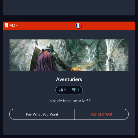
PDF
Aventuriers
9
0
Livre de base pour la 5E
Pay What You Want
ADICIONAR