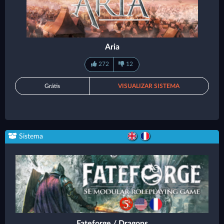
Aria
272
12
Grátis
VISUALIZAR SISTEMA
Sistema
Fateforge / Dragons