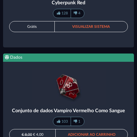
Cyberpunk Red
128
4
Grátis
VISUALIZAR SISTEMA
Dados
Conjunto de dados Vampiro Vermelho Como Sangue
103
1
€ 8,00
€ 4,00
ADICIONAR AO CARRINHO