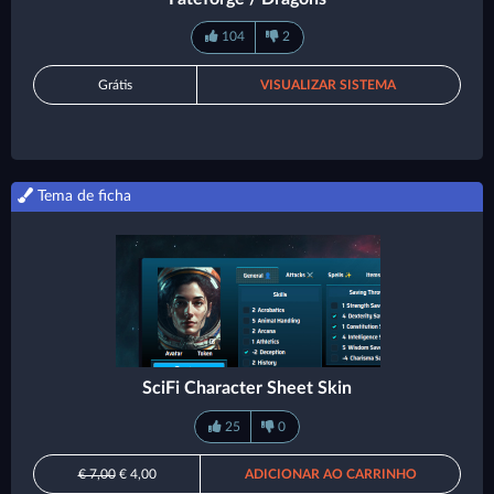
104
2
Grátis
VISUALIZAR SISTEMA
Tema de ficha
SciFi Character Sheet Skin
25
0
€ 7,00
€ 4,00
ADICIONAR AO CARRINHO