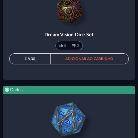
Dream Vision Dice Set
5
0
€ 8,00
ADICIONAR AO CARRINHO
Dados