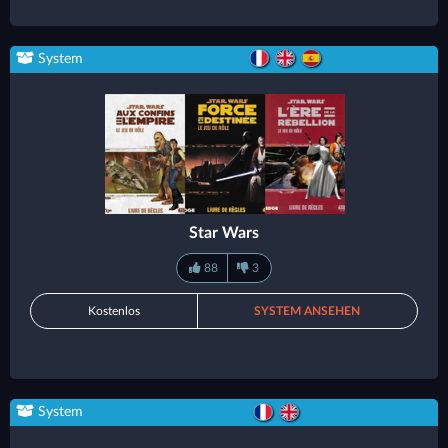
System
Star Wars
88
3
Kostenlos
SYSTEM ANSEHEN
System