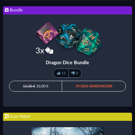
Bundle
Dragon Dice Bundle
15
0
15,00 €
10,00 €
IN DEN WARENKORB
Icon-Paket