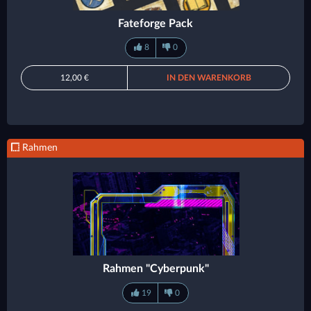
Fateforge Pack
8
0
12,00 €
IN DEN WARENKORB
Rahmen
Rahmen "Cyberpunk"
19
0