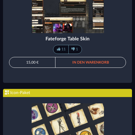
Fateforge Table Skin
11
1
15,00 €
IN DEN WARENKORB
Icon-Paket