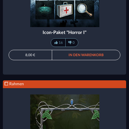
Icon-Paket "Horror I"
16
0
8,00 €
IN DEN WARENKORB
Rahmen