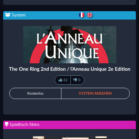
System
The One Ring 2nd Edition / l'Anneau Unique 2e Edition
42
0
Kostenlos
SYSTEM ANSEHEN
Spieltisch-Skins