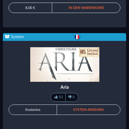
8,00 €
IN DEN WARENKORB
System
Aria
53
0
Kostenlos
SYSTEM ANSEHEN