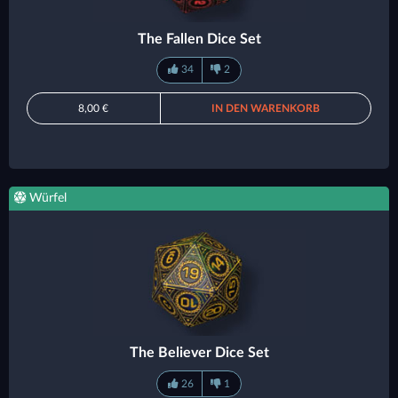
The Fallen Dice Set
34
2
8,00 €
IN DEN WARENKORB
Würfel
The Believer Dice Set
26
1