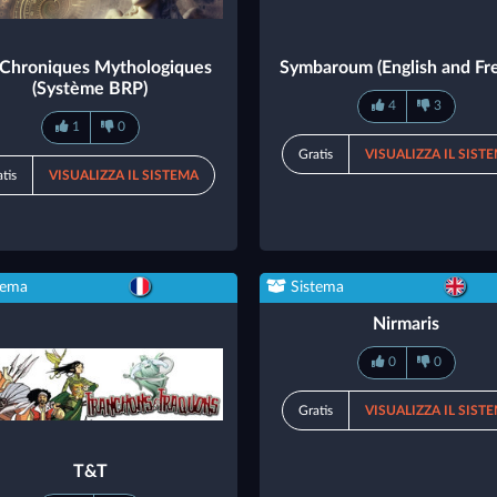
 Chroniques Mythologiques
Symbaroum (English and Fr
(Système BRP)
4
3
1
0
Gratis
VISUALIZZA IL SIST
tis
VISUALIZZA IL SISTEMA
tema
Sistema
Nirmaris
0
0
Gratis
VISUALIZZA IL SIST
T&T