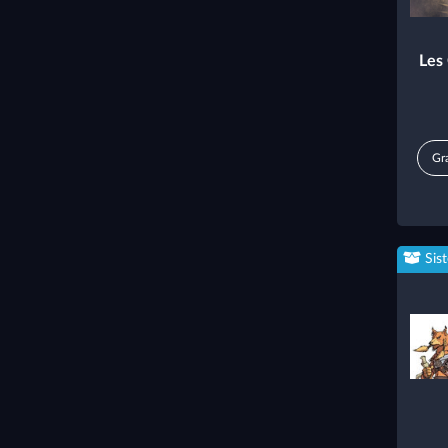
Les
Gra
Sis