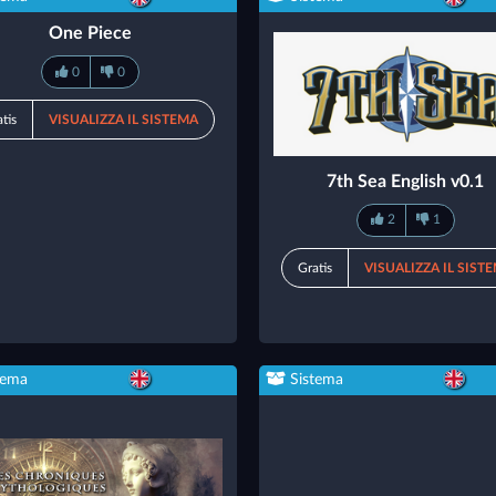
One Piece
0
0
tis
VISUALIZZA IL SISTEMA
7th Sea English v0.1
2
1
Gratis
VISUALIZZA IL SIST
tema
Sistema