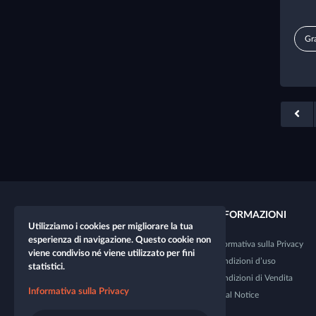
Gra
COLLEGAMENTI RAPIDI
INFORMAZIONI
Utilizziamo i cookies per migliorare la tua
esperienza di navigazione. Questo cookie non
Nuovo personaggio
Informativa sulla Privacy
viene condiviso né viene utilizzato per fini
Nuovo tavolo
Condizioni d’uso
statistici.
Negozio
Condizioni di Vendita
Informativa sulla Privacy
Dice Tester
Legal Notice