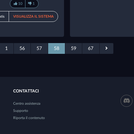
10
1
tis
VISUALIZZA IL SISTEMA
1
56
57
58
59
67
CONTATTACI
Centro assistenza
Supporto
Riporta il contenuto