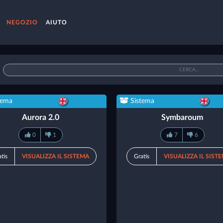
NEGOZIO
AIUTO
tema
Sistema
Aurora 2.0
Symbaroum
0
1
7
6
tis
VISUALIZZA IL SISTEMA
Gratis
VISUALIZZA IL SIST