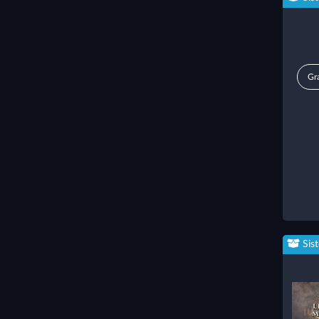
Gra
Sis