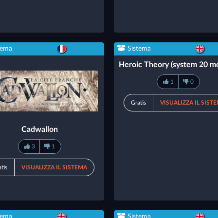
tema
Sistema
Heroic Theory (system 20 mo
1
0
Gratis
VISUALIZZA IL SIST
Cadwallon
3
1
tis
VISUALIZZA IL SISTEMA
tema
Sistema