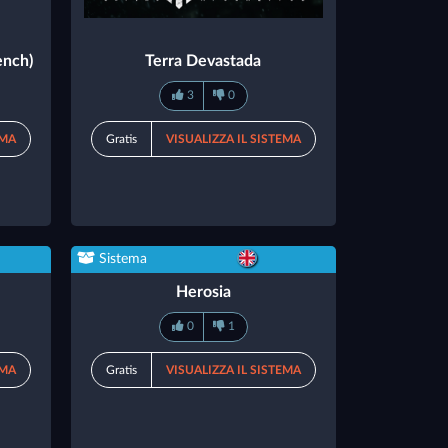
ench)
Terra Devastada
3
0
EMA
Gratis
VISUALIZZA IL SISTEMA
Sistema
Herosia
0
1
EMA
Gratis
VISUALIZZA IL SISTEMA