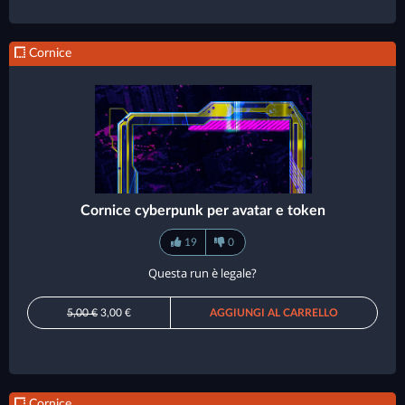
Cornice
Cornice cyberpunk per avatar e token
19
0
Questa run è legale?
5,00 €
3,00 €
AGGIUNGI AL CARRELLO
Cornice