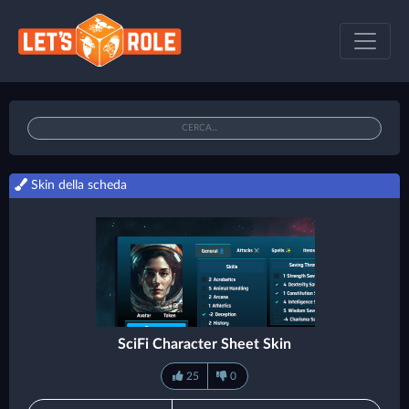
Skin della scheda
SciFi Character Sheet Skin
25
0