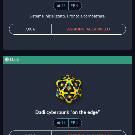
35
4
Sistema inizializzato. Pronto a combattere.
7,00 €
AGGIUNGI AL CARRELLO
Dadi
Dadi cyberpunk “on the edge”
16
1