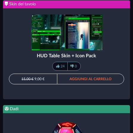
Skin del tavolo
HUD Table Skin + Icon Pack
24
0
15,00 €
9,00 €
AGGIUNGI AL CARRELLO
Dadi