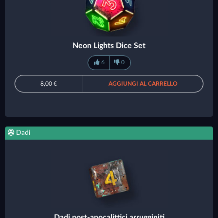
Neon Lights Dice Set
6
0
8,00 €
AGGIUNGI AL CARRELLO
Dadi
Dadi post-apocalittici arrugginiti