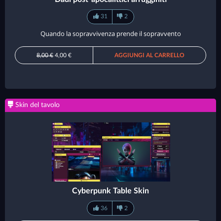
31
2
Quando la sopravvivenza prende il sopravvento
8,00 €
4,00 €
AGGIUNGI AL CARRELLO
Skin del tavolo
Cyberpunk Table Skin
36
2