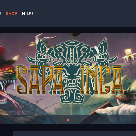
E
SHOP
HILFE
●