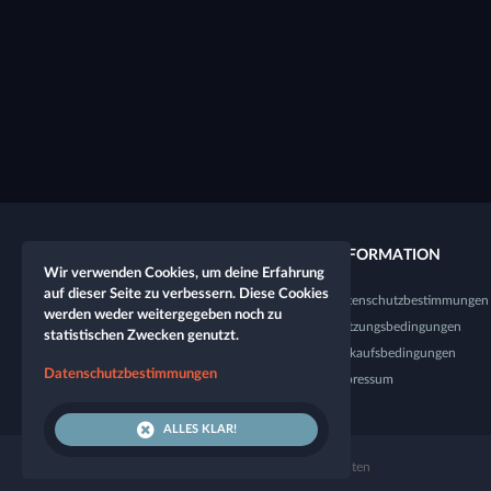
QUICKLINKS
INFORMATION
Wir verwenden Cookies, um deine Erfahrung
auf dieser Seite zu verbessern. Diese Cookies
Neuer Charakter
Datenschutzbestimmungen
werden weder weitergegeben noch zu
Neuer Spieltisch
Nutzungsbedingungen
statistischen Zwecken genutzt.
Shop
Verkaufsbedingungen
Datenschutzbestimmungen
Würfel-Tester
Impressum
ALLES KLAR!
© 2026 Let's Role. Alle Rechte vorbehalten