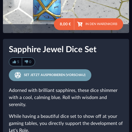
8,00 €
IN DEN WARENKORB
●
Sapphire Jewel Dice Set
5
0
SET JETZT AUSPROBIEREN (VORSCHAU)
Adorned with brilliant sapphires, these dice shimmer
with a cool, calming blue. Roll with wisdom and
serenity.
While having a beautiful dice set to show off at your
gaming tables, you directly support the development of
Let's Role.