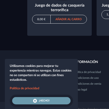
Juego de dados de casquería
Jueg
terrorífica
5
8,00 €
AÑADIR AL CARRO
ENLACES RÁPIDOS
INFORMACIÓN
Utilizamos cookies para mejorar tu
experiencia mientras navegas. Estas cookies
Nuevo personaje
Política de privacidad
no se comparten ni se utilizan con fines
Nueva mesa
Condiciones de uso
estadísticos.
Shop
Condiciones de venta
Política de privacidad
Probador de dados
Aviso legal
¡HECHO!