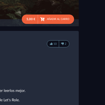
5,00 €
AÑADIR AL CARRO
10
2
r leerlos mejor.
 Let's Role.