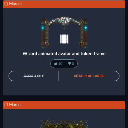
Marcos
Wizard animated avatar and token frame
10
0
8,00 €
4,00 €
AÑADIR AL CARRO
Marcos