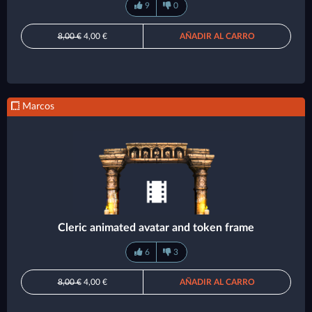
9
0
8,00 €
4,00 €
AÑADIR AL CARRO
Marcos
Cleric animated avatar and token frame
6
3
8,00 €
4,00 €
AÑADIR AL CARRO