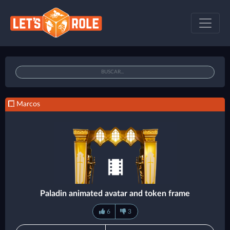
Marcos
Paladin animated avatar and token frame
6
3