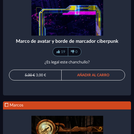
Marco de avatar y borde de marcador ciberpunk
19
0
¿Es legal este chanchullo?
5,00 €
3,00 €
AÑADIR AL CARRO
Marcos