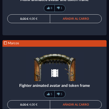
8
1
8,00 €
4,00 €
AÑADIR AL CARRO
Marcos
Fighter animated avatar and token frame
5
5
8,00 €
4,00 €
AÑADIR AL CARRO