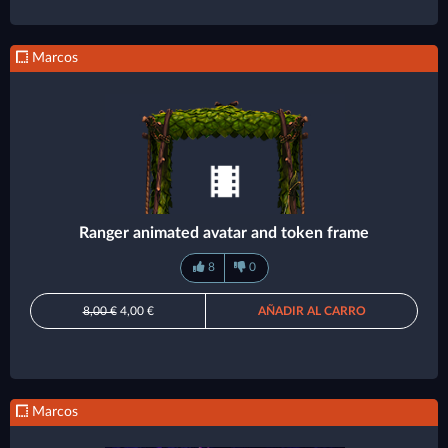
Marcos
Ranger animated avatar and token frame
8
0
8,00 €
4,00 €
AÑADIR AL CARRO
Marcos