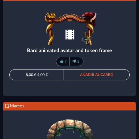
Bard animated avatar and token frame
7
3
8,00 €
4,00 €
AÑADIR AL CARRO
Marcos