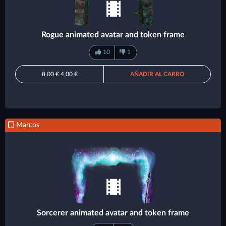
Rogue animated avatar and token frame
10
1
8,00 €
4,00 €
AÑADIR AL CARRO
Marcos
Sorcerer animated avatar and token frame