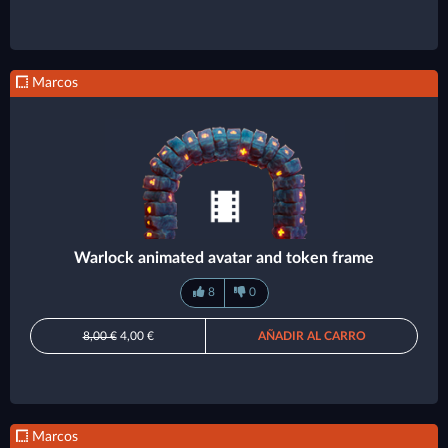
Marcos
Warlock animated avatar and token frame
8
0
8,00 €
4,00 €
AÑADIR AL CARRO
Marcos