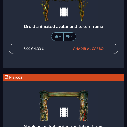
Druid animated avatar and token frame
6
2
8,00 €
4,00 €
AÑADIR AL CARRO
Marcos
Monk animated avatar and token frame