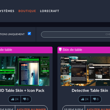
YSTÈMES
BOUTIQUE
LORECRAFT
IONS UNIQUEMENT
de table
Skin de table
D Table Skin + Icon Pack
Detective Table Skin
24
0
24
0
0 €
9,00 €
AJOUTER AU PANIER
15,00 €
9,00 €
AJOUTER AU PA