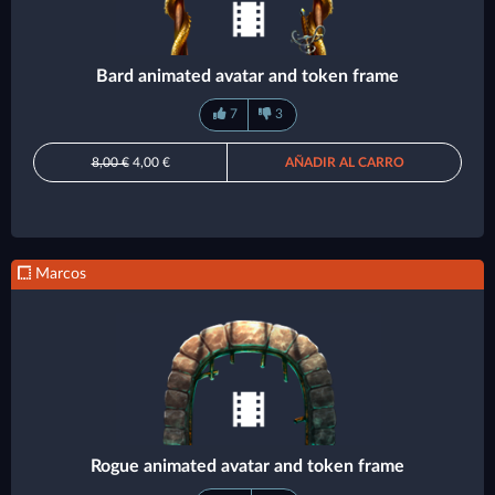
Bard animated avatar and token frame
7
3
8,00 €
4,00 €
AÑADIR AL CARRO
Marcos
Rogue animated avatar and token frame