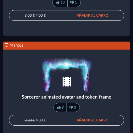
10
1
8,00 €
4,00 €
AÑADIR AL CARRO
Marcos
Sorcerer animated avatar and token frame
9
0
8,00 €
4,00 €
AÑADIR AL CARRO