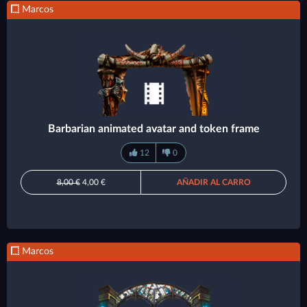
Marcos
Barbarian animated avatar and token frame
12
0
8,00 €
4,00 €
AÑADIR AL CARRO
Marcos