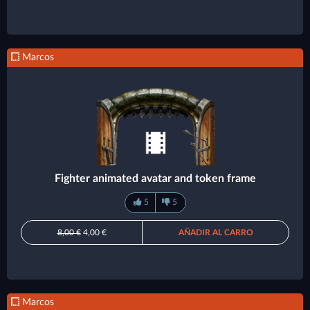
Marcos
Fighter animated avatar and token frame
5
5
8,00 €
4,00 €
AÑADIR AL CARRO
Marcos