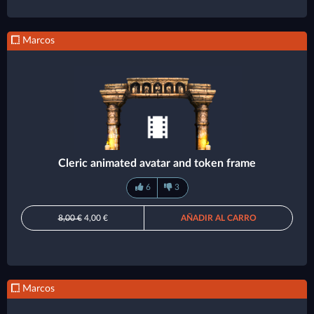
Marcos
Cleric animated avatar and token frame
6
3
8,00 €
4,00 €
AÑADIR AL CARRO
Marcos