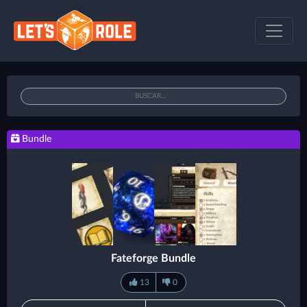
Bundle
Fateforge Bundle
13
0