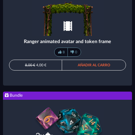
Ranger animated avatar and token frame
8
0
8,00 €
4,00 €
AÑADIR AL CARRO
Bundle