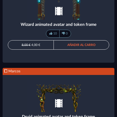
Wizard animated avatar and token frame
10
0
8,00 €
4,00 €
AÑADIR AL CARRO
Marcos
Druid animated avatar and token frame