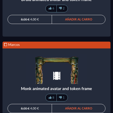
6
2
8,00 €
4,00 €
AÑADIR AL CARRO
Marcos
Monk animated avatar and token frame
8
1
8,00 €
4,00 €
AÑADIR AL CARRO