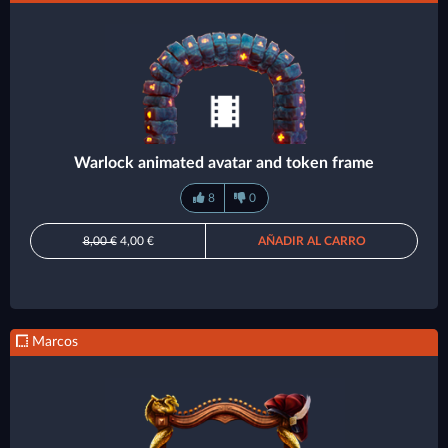
Warlock animated avatar and token frame
8
0
8,00 €
4,00 €
AÑADIR AL CARRO
Marcos