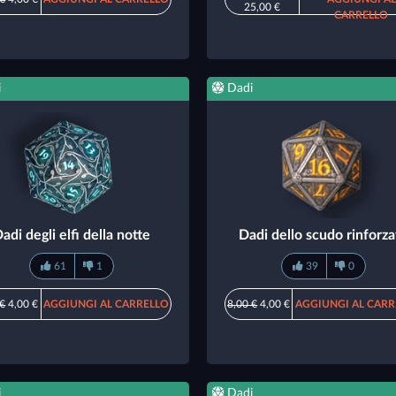
25,00 €
CARRELLO
i
Dadi
adi degli elfi della notte
Dadi dello scudo rinforz
61
1
39
0
 €
4,00 €
AGGIUNGI AL CARRELLO
8,00 €
4,00 €
AGGIUNGI AL CARR
i
Dadi