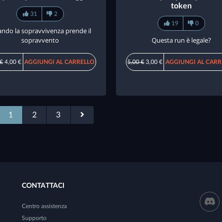
token
31
2
19
0
ndo la sopravvivenza prende il
sopravvento
Questa run è legale?
 €
4,00 €
AGGIUNGI AL CARRELLO
5,00 €
3,00 €
AGGIUNGI AL CARR
1
2
3
CONTATTACI
Centro assistenza
Supporto