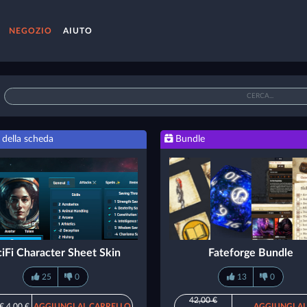
NEGOZIO
AIUTO
 della scheda
Bundle
ciFi Character Sheet Skin
Fateforge Bundle
25
0
13
0
42,00 €
 €
4,00 €
AGGIUNGI AL CARRELLO
AGGIUNGI AL