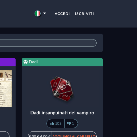
ACCEDI
ISCRIVITI
Dadi
Dadi insanguinati del vampiro
103
1
8,00 €
4,00 €
AGGIUNGI AL CARRELLO