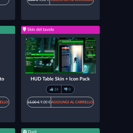
Skin del tavolo
ato
HUD Table Skin + Icon Pack
24
0
ELLO
15,00 €
9,00 €
AGGIUNGI AL CARRELLO
Dadi