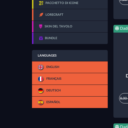
PACCHETTO DI ICONE
LORECRAFT
SKIN DEL TAVOLO
Dad
BUNDLE
LANGUAGES
ENGLISH
D
FRANÇAIS
DEUTSCH
8,00
ESPAÑOL
Dad