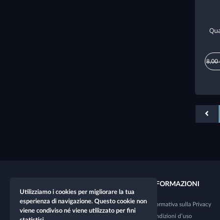
Qua
8,00
COLLEGAMENTI RAPIDI
INFORMAZIONI
Utilizziamo i cookies per migliorare la tua
esperienza di navigazione. Questo cookie non
Nuovo personaggio
Informativa sulla Privacy
viene condiviso né viene utilizzato per fini
Nuovo tavolo
Condizioni d’uso