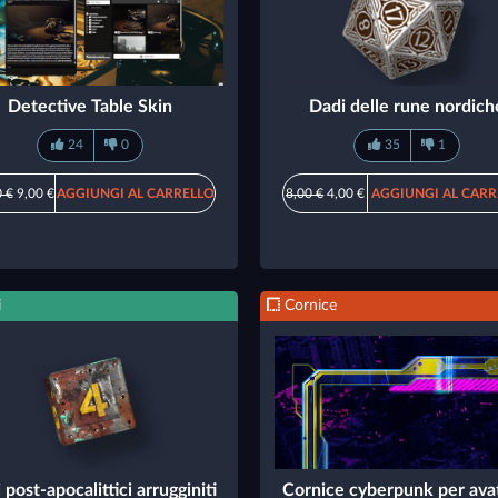
Detective Table Skin
Dadi delle rune nordich
24
0
35
1
 €
9,00 €
AGGIUNGI AL CARRELLO
8,00 €
4,00 €
AGGIUNGI AL CARR
i
Cornice
 post-apocalittici arrugginiti
Cornice cyberpunk per ava