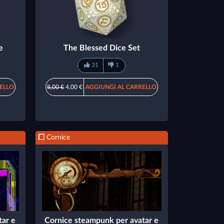
e
The Blessed Dice Set
31
1
ELLO
8,00 €
4,00 €
AGGIUNGI AL CARRELLO
Cornice
tar e
Cornice steampunk per avatar e