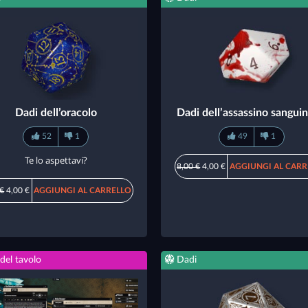
Dadi dell’oracolo
Dadi dell’assassino sanguin
52
1
49
1
Te lo aspettavi?
8,00 €
4,00 €
AGGIUNGI AL CARR
 €
4,00 €
AGGIUNGI AL CARRELLO
del tavolo
Dadi