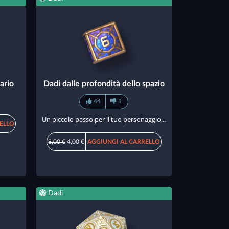
ario
Dadi dalle profondità dello spazio
44
1
Un piccolo passo per il tuo personaggio...
ELLO
8,00 €
4,00 €
AGGIUNGI AL CARRELLO
Dadi