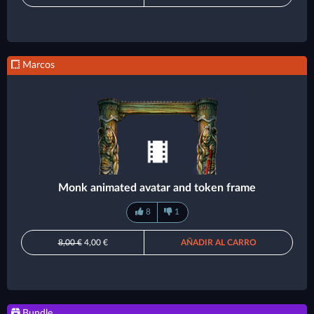
Marcos
Monk animated avatar and token frame
8
1
8,00 €
4,00 €
AÑADIR AL CARRO
Bundle