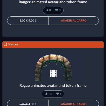
Ranger animated avatar and token frame
8
0
8,00 €
4,00 €
AÑADIR AL CARRO
Marcos
Rogue animated avatar and token frame
10
1
8,00 €
4,00 €
AÑADIR AL CARRO