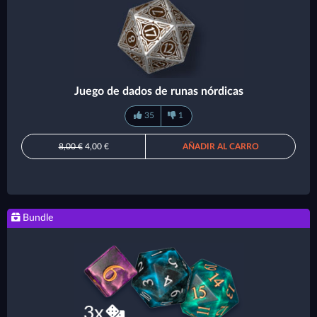
Juego de dados de runas nórdicas
35
1
8,00 €
4,00 €
AÑADIR AL CARRO
Bundle