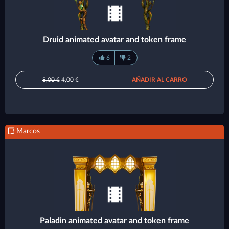
Druid animated avatar and token frame
6
2
8,00 €
4,00 €
AÑADIR AL CARRO
Marcos
Paladin animated avatar and token frame