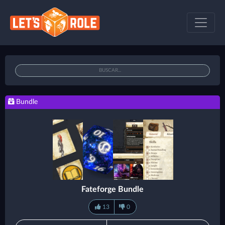
Bundle
Fateforge Bundle
13
0