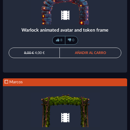
Warlock animated avatar and token frame
8
0
8,00 €
4,00 €
AÑADIR AL CARRO
Marcos