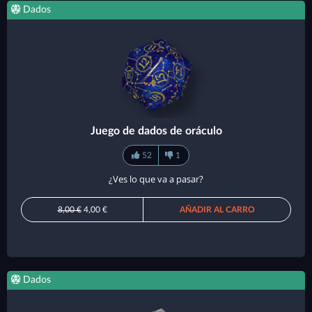
Dados
Juego de dados de oráculo
52
1
¿Ves lo que va a pasar?
8,00 €
4,00 €
AÑADIR AL CARRO
Dados