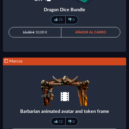
Dragon Dice Bundle
15
0
15,00 €
10,00 €
AÑADIR AL CARRO
Marcos
Barbarian animated avatar and token frame
12
0