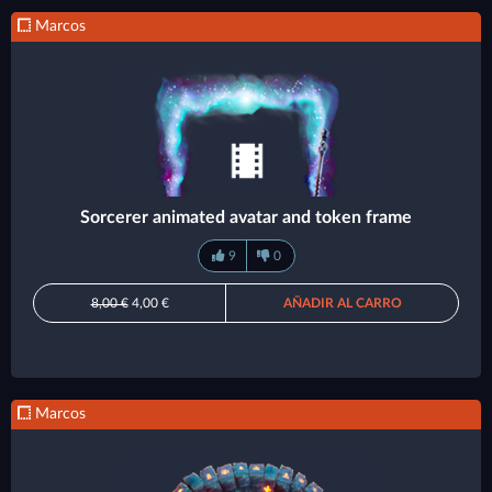
Marcos
Sorcerer animated avatar and token frame
9
0
8,00 €
4,00 €
AÑADIR AL CARRO
Marcos