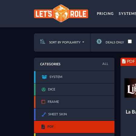
PRICING
SYSTEM
SORT BY POPULARITY
DEALS ONLY
PDF
ALL
CATEGORIES
SYSTEM
DICE
FRAME
La Ba
SHEET SKIN
PDF