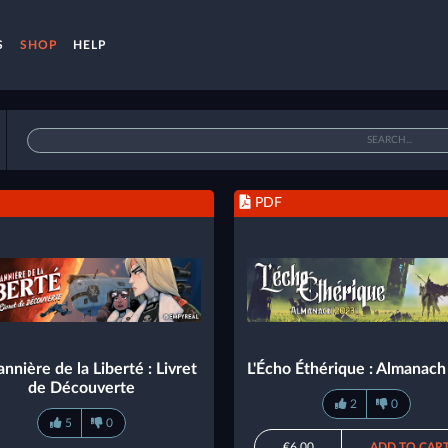
S
SHOP
HELP
PDF
nnière de la Liberté : Livret
L'Écho Éthérique : Almanac
de Découverte
2
0
5
0
€6.00
ADD TO CAR