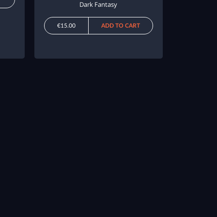
Dark Fantasy
€15.00
ADD TO CART