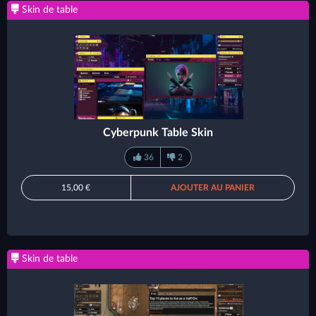
Skin de table
Cyberpunk Table Skin
36
2
15,00 €
AJOUTER AU PANIER
Skin de table