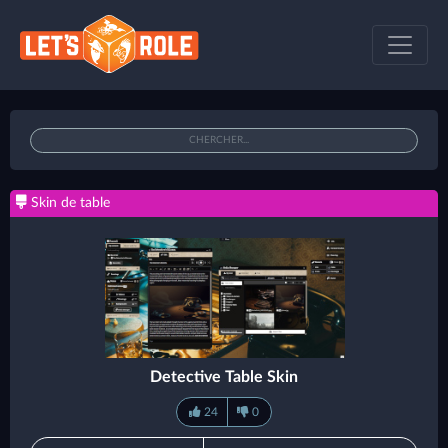
Skin de table
Detective Table Skin
24
0