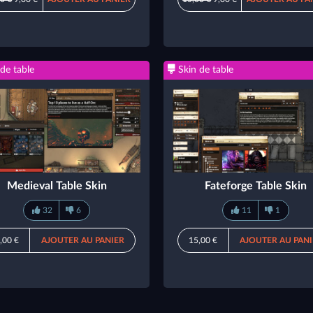
de table
Skin de table
Medieval Table Skin
Fateforge Table Skin
32
6
11
1
,00 €
AJOUTER AU PANIER
15,00 €
AJOUTER AU PAN