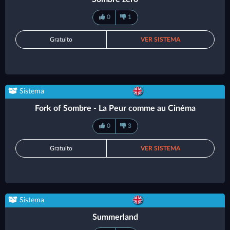
0
1
Gratuito
VER SISTEMA
Sistema
Fork of Sombre - La Peur comme au Cinéma
0
3
Gratuito
VER SISTEMA
Sistema
Summerland