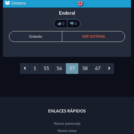
Sistema
Enderal
0
0
Gratuito
VER SISTEMA
1
55
56
57
58
67
ENLACES RÁPIDOS
Nuevo personaje
Nueva mesa