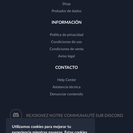
Shop
Probador de dados
INFORMACIÓN
Política de privacidad
Condiciones de uso
Condiciones de venta
Aviso legal
CONTACTO
Help Center
Asistencia técnica
Denunciar contenido
REJOIGNEZ NOTRE COMMUNAUTÉ SUR DISCORD
Utilizamos cookies para mejorar tu
experiencia mientras navegas. Estas cookies