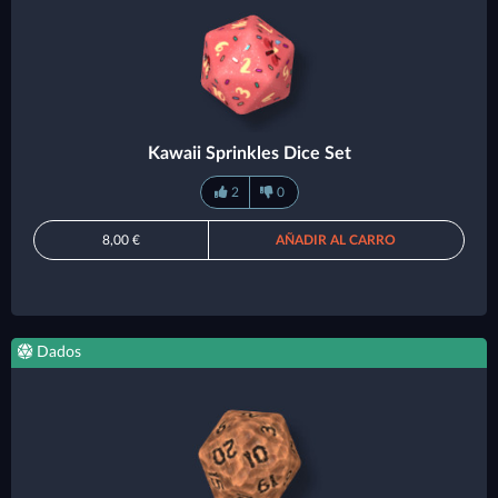
Kawaii Sprinkles Dice Set
2
0
8,00 €
AÑADIR AL CARRO
Dados