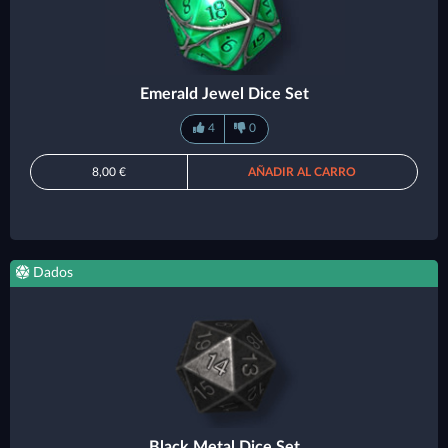
Emerald Jewel Dice Set
4
0
8,00 €
AÑADIR AL CARRO
Dados
Black Metal Dice Set