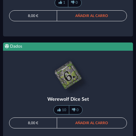
1
0
8,00 €
AÑADIR AL CARRO
Dados
Werewolf Dice Set
10
0
8,00 €
AÑADIR AL CARRO