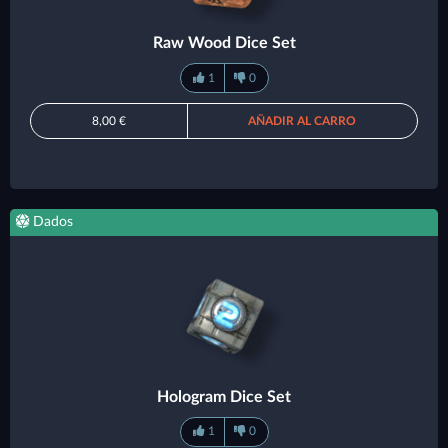
Raw Wood Dice Set
1
0
8,00 €
AÑADIR AL CARRO
Dados
Hologram Dice Set
1
0