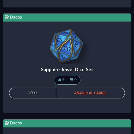
Dados
Sapphire Jewel Dice Set
5
0
8,00 €
AÑADIR AL CARRO
Dados