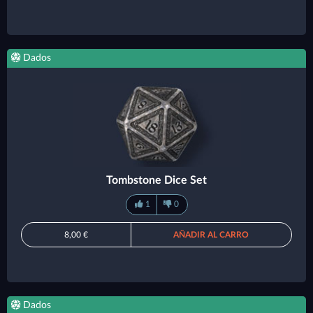
Dados
Tombstone Dice Set
1
0
8,00 €
AÑADIR AL CARRO
Dados