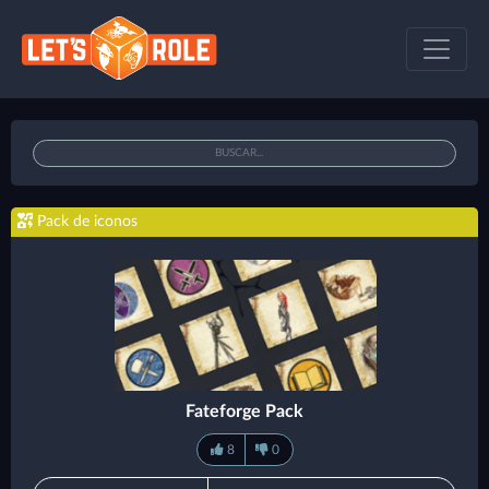
Pack de iconos
Fateforge Pack
8
0