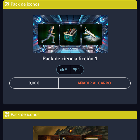
Pack de iconos
Pack de ciencia ficción 1
9
1
8,00 €
AÑADIR AL CARRO
Pack de iconos