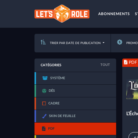
ABONNEMENTS
S
TRIER PAR DATE DE PUBLICATION
PROMOT
PDF
TOUT
CATÉGORIES
SYSTÈME
DÉS
CADRE
L'Éch
SKIN DE FEUILLE
PDF
6,