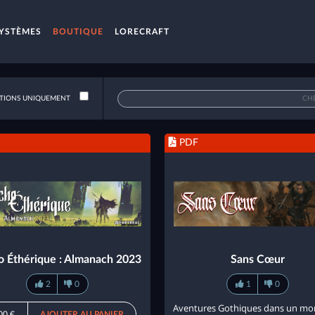
YSTÈMES
BOUTIQUE
LORECRAFT
IONS UNIQUEMENT
PDF
o Éthérique : Almanach 2023
Sans Cœur
2
0
1
0
Aventures Gothiques dans un mo
00 €
AJOUTER AU PANIER