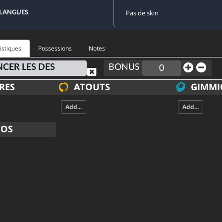
 LANGUES
istiques
Possessions
Notes
NCER LES DES
BONUS
RES
ATOUTS
GIMMI
Add...
Add...
OS