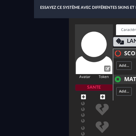
ESSAYEZ CE SYSTÈME AVEC DIFFÉRENTES SKINS ET
Caractér
LA
SCO
Add...
Avatar
Token
MAT
SANTE
Add...