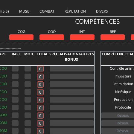
HE(S)
MUSE
COMBAT
RÉPUTATION
DIVERS
COMPÉTENCES
COG
COO
INT
REF
----------------------------------------------------------------------------------------------------------------
------------------
APT.
BASE
MOD.
TOTAL
SPÉCIALISATION/AUTRES
COMPÉTENCES AC
BONUS
COO
Contrôle anim
COO
Imposture
COO
Intimidation
COO
Kinésique
COO
Persuasion
COO
Protocole
SOM
SOM
SOM