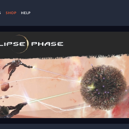
S
SHOP
HELP