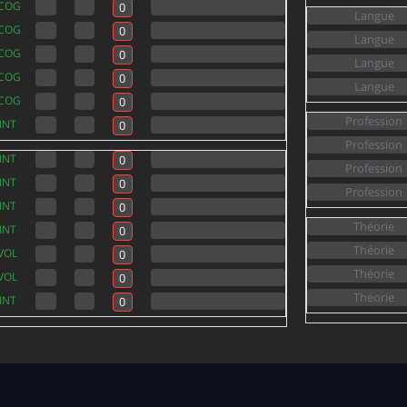
COG
COG
COG
COG
COG
INT
INT
INT
INT
INT
VOL
VOL
INT