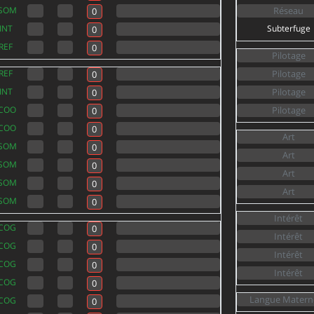
SOM
INT
Subterfuge
REF
REF
INT
COO
COO
SOM
SOM
SOM
SOM
COG
COG
COG
COG
COG