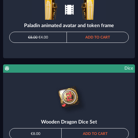
Paladin animated avatar and token frame
€8.00
€4.00
ADD TO CART
Dice
Wooden Dragon Dice Set
€8.00
ADD TO CART