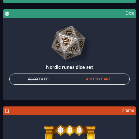
Dice
Nordic runes dice set
€8.00
€4.00
ADD TO CART
Frame