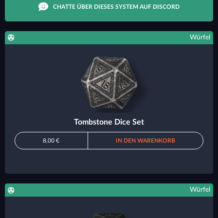
CHATTE ÜBER DIESES SYSTEM AUF DISCORD
Würfel
Tombstone Dice Set
8,00 €
IN DEN WARENKORB
Würfel