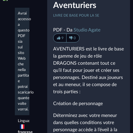
Aventuriers
Avrai
LIVRE DE BASE POUR LA 5E
accesso
a
PDF - Da
Studio Agate
questo
PDF
9
0
sia
sul
AVENTURIERS est le livre de base
sito
la gamme de jeu de rôle
Web
DRAGONS contenant tout ce
che
nella
qu’il faut pour jouer et créer ses
partita
personnages. Destiné aux joueurs
e
et au meneur, il se compose de
potrai
trois parties :
scaricarlo
quante
Création de personnage
volte
vorrai.
Déterminez avec votre meneur
Lingua:
dans quelles conditions votre
personnage accède à l’éveil à la
francese