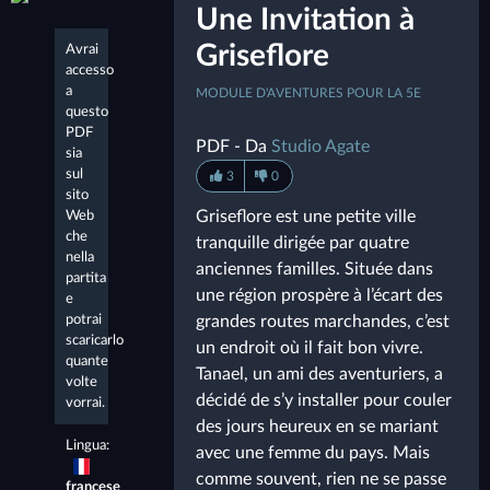
Une Invitation à
Griseflore
Avrai
accesso
a
MODULE D'AVENTURES POUR LA 5E
questo
PDF
PDF - Da
Studio Agate
sia
sul
3
0
sito
Griseflore est une petite ville
Web
che
tranquille dirigée par quatre
nella
anciennes familles. Située dans
partita
une région prospère à l’écart des
e
potrai
grandes routes marchandes, c’est
scaricarlo
un endroit où il fait bon vivre.
quante
Tanael, un ami des aventuriers, a
volte
décidé de s’y installer pour couler
vorrai.
des jours heureux en se mariant
Lingua:
avec une femme du pays. Mais
comme souvent, rien ne se passe
francese