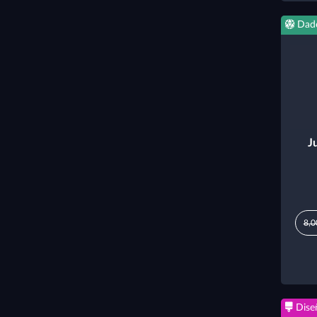
Dad
J
8,0
Dise