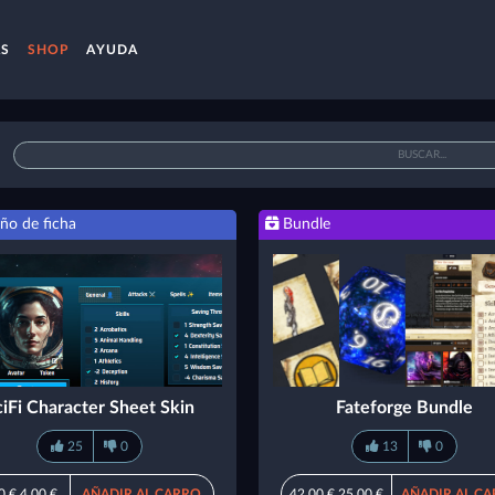
AS
SHOP
AYUDA
ño de ficha
Bundle
ciFi Character Sheet Skin
Fateforge Bundle
25
0
13
0
0 €
4,00 €
AÑADIR AL CARRO
42,00 €
25,00 €
AÑADIR AL C