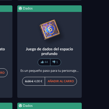
Dados
ato
Juego de dados del espacio
profundo
44
1
Es un pequeño paso para tu personaje…
RRO
8,00 €
4,00 €
AÑADIR AL CARRO
Dados