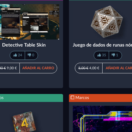
Detective Table Skin
Juego de dados de runas nó
24
0
35
1
00 €
9,00 €
AÑADIR AL CARRO
8,00 €
4,00 €
AÑADIR AL CA
os
Marcos