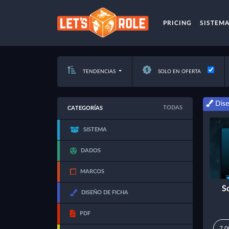
PRICING
SISTEM
TENDENCIAS
SOLO EN OFERTA
Dise
TODAS
CATEGORÍAS
SISTEMA
DADOS
MARCOS
S
DISEÑO DE FICHA
PDF
7,0