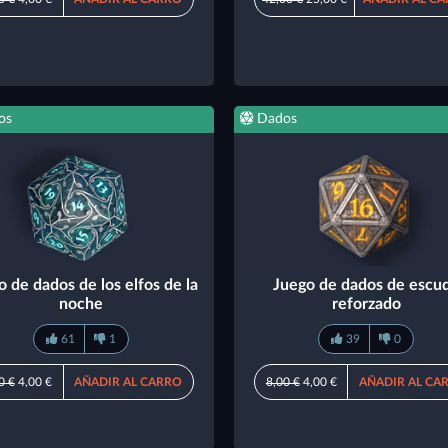
os
Dados
o de dados de los elfos de la
Juego de dados de escu
noche
reforzado
61
1
39
0
0 €
4,00 €
AÑADIR AL CARRO
8,00 €
4,00 €
AÑADIR AL CA