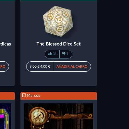
rdicas
The Blessed Dice Set
31
1
RRO
8,00 €
4,00 €
AÑADIR AL CARRO
Marcos