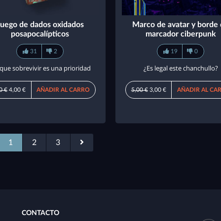
Juego de dados oxidados
Marco de avatar y borde
posapocalípticos
marcador ciberpunk
31
2
19
0
que sobrevivir es una prioridad
¿Es legal este chanchullo?
0 €
4,00 €
AÑADIR AL CARRO
5,00 €
3,00 €
AÑADIR AL CA
1
2
3
CONTACTO