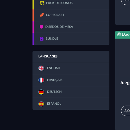
PACK DE ICONOS
LORECRAFT
DISEÑOS DE MESA
Dad
BUNDLE
LANGUAGES
ENGLISH
FRANÇAIS
Jueg
DEUTSCH
ESPAÑOL
8,0