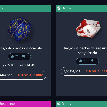
os
Dados
uego de dados de oráculo
Juego de dados de asesin
sanguinario
52
1
49
1
¿Ves lo que va a pasar?
8,00 €
4,00 €
AÑADIR AL CA
0 €
4,00 €
AÑADIR AL CARRO
ños de mesa
Dados