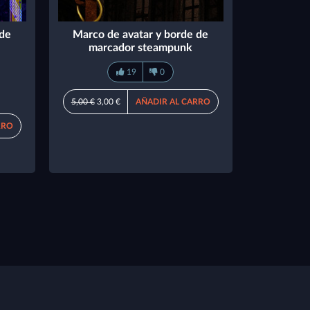
 de
Marco de avatar y borde de
marcador steampunk
19
0
5,00 €
3,00 €
AÑADIR AL CARRO
RRO