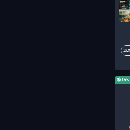
15,0
Dés