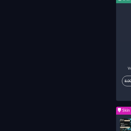
V
8,0
Skin 