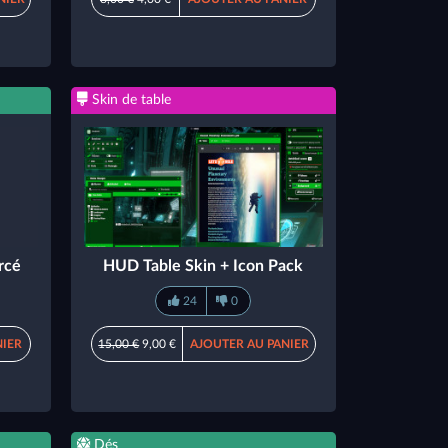
Skin de table
rcé
HUD Table Skin + Icon Pack
24
0
NIER
15,00 €
9,00 €
AJOUTER AU PANIER
Dés