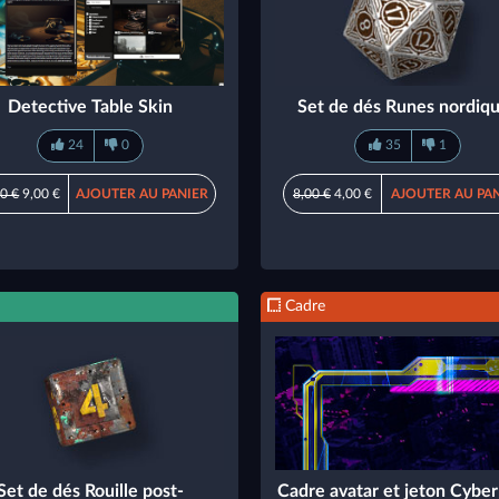
Detective Table Skin
Set de dés Runes nordiq
24
0
35
1
0 €
9,00 €
AJOUTER AU PANIER
8,00 €
4,00 €
AJOUTER AU PA
Cadre
Set de dés Rouille post-
Cadre avatar et jeton Cybe