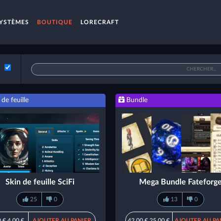
YSTÈMES
BOUTIQUE
LORECRAFT
de feuille
Bundle
Skin de feuille SciFi
Mega Bundle Fateforg
25
0
13
0
0 €
4,00 €
AJOUTER AU PANIER
42,00 €
25,00 €
AJOUTER AU PA