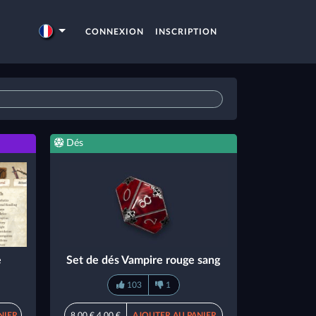
CONNEXION
INSCRIPTION
Dés
e
Set de dés Vampire rouge sang
103
1
NIER
8,00 €
4,00 €
AJOUTER AU PANIER