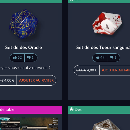
Set de dés Oracle
Set de dés Tueur sanguina
52
1
49
1
oyez-vous ce qui va survenir ?
8,00 €
4,00 €
AJOUTER AU PA
0 €
4,00 €
AJOUTER AU PANIER
de table
Dés