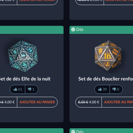
Dés
et de dés Elfe de la nuit
Set de dés Bouclier renfo
61
1
39
0
0 €
4,00 €
AJOUTER AU PANIER
8,00 €
4,00 €
AJOUTER AU PA
Dés