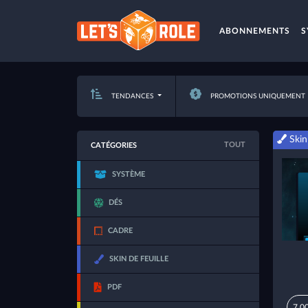
ABONNEMENTS
S
TENDANCES
PROMOTIONS UNIQUEMENT
Skin 
TOUT
CATÉGORIES
SYSTÈME
DÉS
CADRE
SKIN DE FEUILLE
PDF
7,0