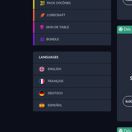
PACK D'ICÔNES
LORECRAFT
SKIN DE TABLE
Dés
BUNDLE
LANGUAGES
ENGLISH
S
FRANÇAIS
DEUTSCH
8,0
ESPAÑOL
Dés