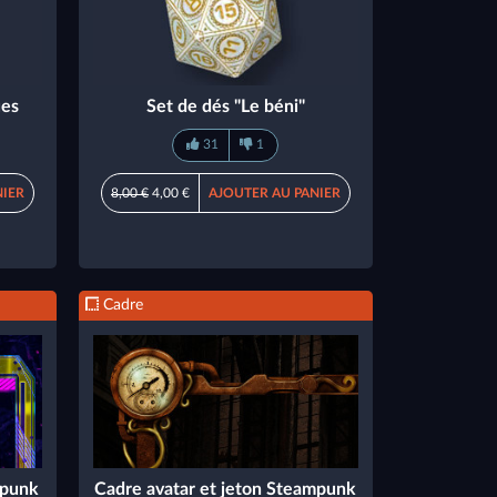
ues
Set de dés "Le béni"
31
1
NIER
8,00 €
4,00 €
AJOUTER AU PANIER
Cadre
rpunk
Cadre avatar et jeton Steampunk