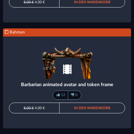
8,00 €
4,00 €
IN DEN WARENKORB
Rahmen
Barbarian animated avatar and token frame
12
0
8,00 €
4,00 €
IN DEN WARENKORB