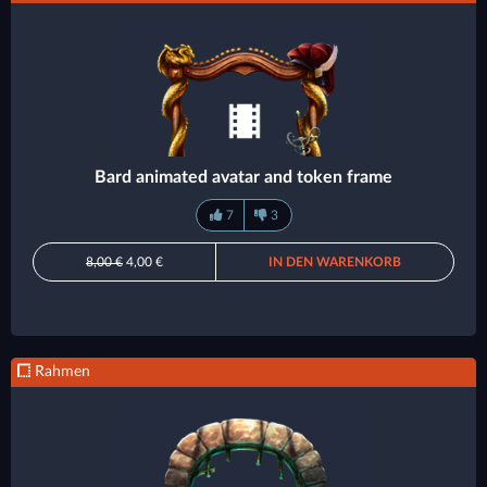
Bard animated avatar and token frame
7
3
8,00 €
4,00 €
IN DEN WARENKORB
Rahmen