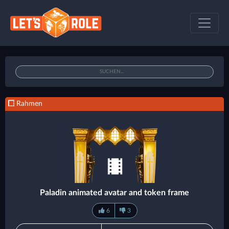
Rahmen
Paladin animated avatar and token frame
6
3