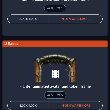
8
1
8,00 €
4,00 €
IN DEN WARENKORB
Rahmen
Fighter animated avatar and token frame
5
5
8,00 €
4,00 €
IN DEN WARENKORB