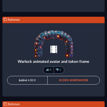
Rahmen
Warlock animated avatar and token frame
8
0
8,00 €
4,00 €
IN DEN WARENKORB
Rahmen