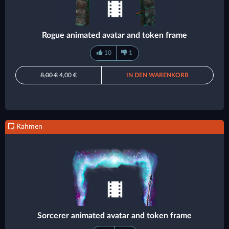
Rogue animated avatar and token frame
10
1
8,00 €
4,00 €
IN DEN WARENKORB
Rahmen
Sorcerer animated avatar and token frame