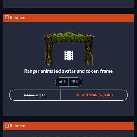
Rahmen
Ranger animated avatar and token frame
8
0
8,00 €
4,00 €
IN DEN WARENKORB
Rahmen