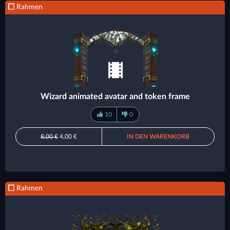
Rahmen
Wizard animated avatar and token frame
10
0
8,00 €
4,00 €
IN DEN WARENKORB
Rahmen