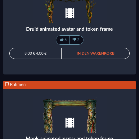
Druid animated avatar and token frame
6
2
8,00 €
4,00 €
IN DEN WARENKORB
Rahmen
Monk animated avatar and token frame