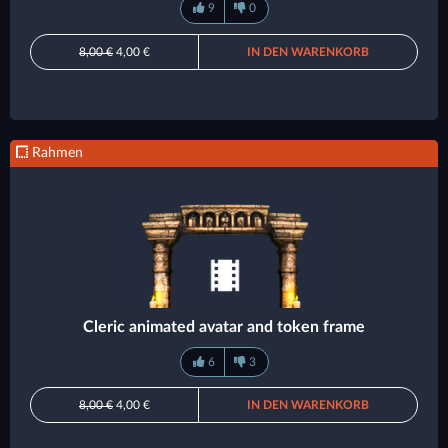
9
0
8,00 €
4,00 €
IN DEN WARENKORB
Rahmen
Cleric animated avatar and token frame
6
3
8,00 €
4,00 €
IN DEN WARENKORB