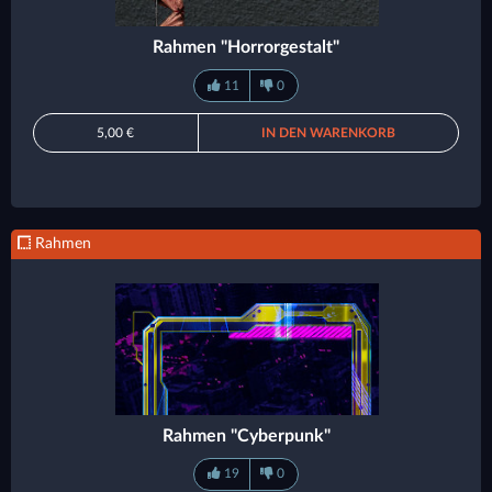
Rahmen "Horrorgestalt"
11
0
5,00 €
IN DEN WARENKORB
Rahmen
Rahmen "Cyberpunk"
19
0