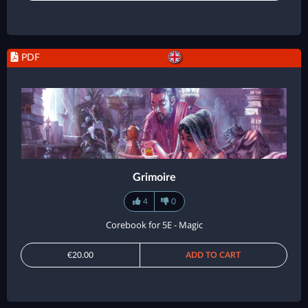
PDF
Grimoire
4
0
Corebook for 5E - Magic
€20.00
ADD TO CART