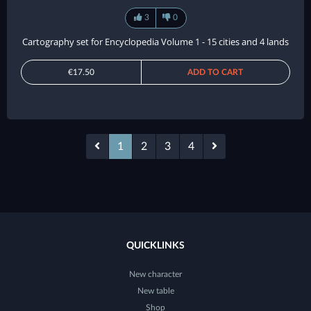
3
0
Cartography set for Encyclopedia Volume 1 - 15 cities and 4 lands
€17.50
ADD TO CART
1
2
3
4
QUICKLINKS
New character
New table
Shop