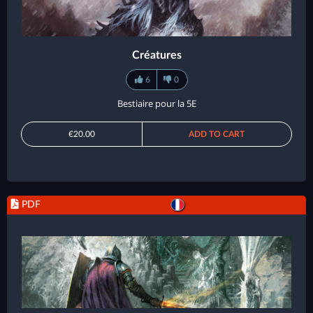
Créatures
6
0
Bestiaire pour la 5E
€20.00
ADD TO CART
PDF