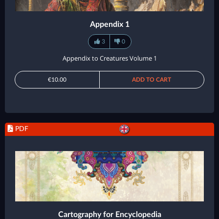
Appendix 1
3
0
Appendix to Creatures Volume 1
€10.00
ADD TO CART
PDF
Cartography for Encyclopedia