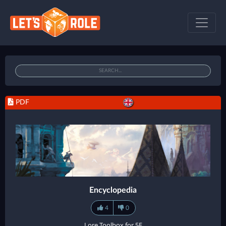
PDF
Encyclopedia
4
0
Lore Toolbox for 5E