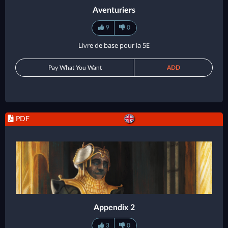
Aventuriers
9
0
Livre de base pour la 5E
Pay What You Want
ADD
PDF
Appendix 2
3
0