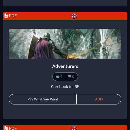
PDF
Adventurers
4
0
Corebook for 5E
Pay What You Want
ADD
PDF