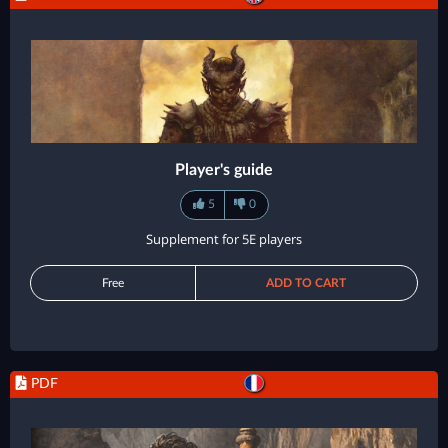
Player's guide
5
0
Supplement for 5E players
Free
ADD TO CART
PDF