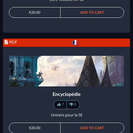
€20.00
ADD TO CART
PDF
Encyclopédie
7
0
Univers pour la 5E
€20.00
ADD TO CART