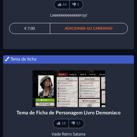
44
5
Leeeeeeeeeeeeeroy!
€ 7,00
ADICIONAR AO CARRINHO
Tema de ficha
Tema de Ficha de Personagem Livro Demoníaco
18
15
Vade Retro Satana