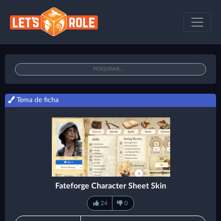
Tema de ficha
Fateforge Character Sheet Skin
24
0