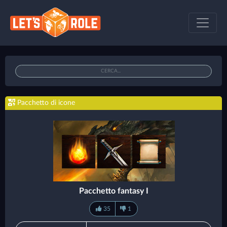
Pacchetto di icone
Pacchetto fantasy I
35
1