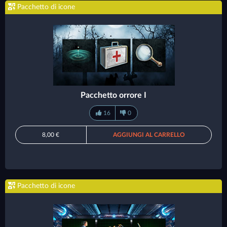
Pacchetto di icone
Pacchetto orrore I
16
0
8,00 €
AGGIUNGI AL CARRELLO
Pacchetto di icone