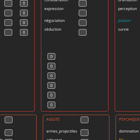
expression
perception
négociation
pulsion
séduction
survie
AGILITE
PSYCHIQUE
armes_projectiles
domination
ts
artisanat
foi