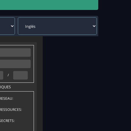
/
IQUES
RESEAU:
RESSOURCES:
SECRETS: