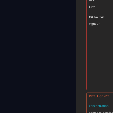
lutte
resistance
vigueur
INTELLIGENCE
concentration
conn.des_artefac