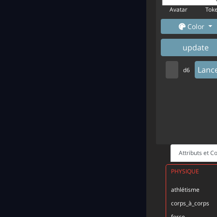
Avatar
Tok
Color
update
Lanc
d6
Attributs et 
PHYSIQUE
athlétisme
corps_à_corps
force