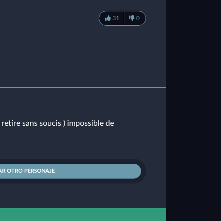
31
0
 retire sans soucis ) impossible de
AR OTRO PERSONAJE