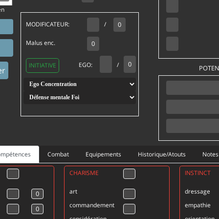
en
MODIFICATEUR:
/
Malus enc.
EGO:
/
INITIATIVE
POTEN
er
Compétences
Combat
Equipements
Historique/Atouts
Notes
CHARISME
INSTINCT
art
dressage
commandement
empathie
considération
orientation