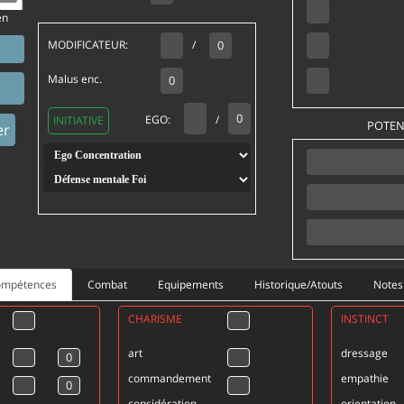
en
MODIFICATEUR:
/
Malus enc.
EGO:
/
INITIATIVE
POTEN
er
Compétences
Combat
Equipements
Historique/Atouts
Notes
CHARISME
INSTINCT
art
dressage
commandement
empathie
considération
orientation