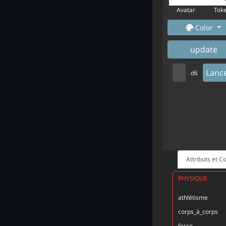
Avatar
Tok
Color
update
Lanc
d6
Attributs et 
PHYSIQUE
athlétisme
corps_à_corps
force