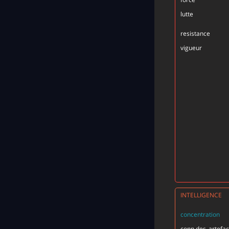
lutte
resistance
vigueur
INTELLIGENCE
concentration
conn.des_artefac