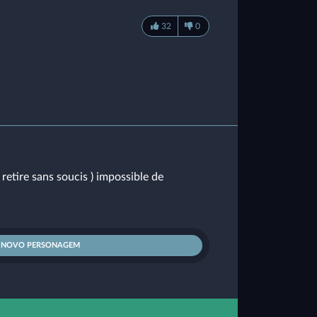
32
0
 retire sans soucis ) impossible de
R NOVO PERSONAGEM