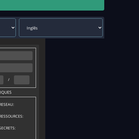
/
IQUES
RESEAU:
RESSOURCES:
SECRETS: