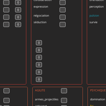
expression
perception
négociation
pulsion
séduction
survie
AGILITE
PSYCHIQUE
armes_projectiles
domination
ts
artisanat
foi