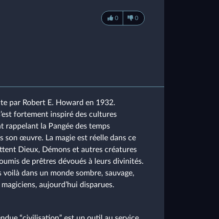
0
0
ite par Robert E. Howard en 1932.
’est fortement inspiré des cultures
ent rappelant la Pangée des temps
s son œuvre. La magie est réelle dans ce
uttent Dieux, Démons et autres créatures
soumis de prêtres dévoués à leurs divinités.
us voilà dans un monde sombre, sauvage,
s magiciens, aujourd’hui disparues.
ue “civilisation” est un outil au service