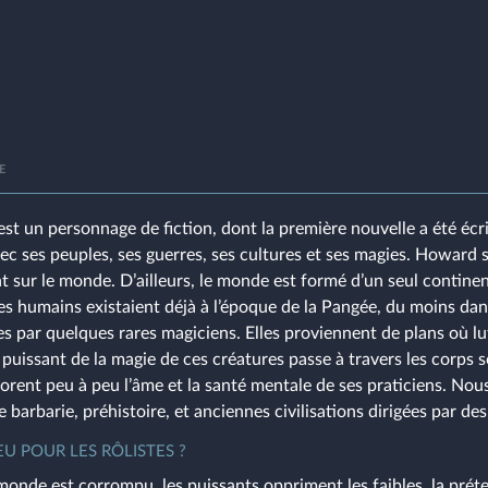
E
t un personnage de fiction, dont la première nouvelle a été écr
c ses peuples, ses guerres, ses cultures et ses magies. Howard s
nt sur le monde. D’ailleurs, le monde est formé d’un seul contin
s humains existaient déjà à l’époque de la Pangée, du moins dan
s par quelques rares magiciens. Elles proviennent de plans où l
x puissant de la magie de ces créatures passe à travers les corps 
vorent peu à peu l’âme et la santé mentale de ses praticiens. No
e barbarie, préhistoire, et anciennes civilisations dirigées par de
U POUR LES RÔLISTES ?
nde est corrompu, les puissants oppriment les faibles, la prétend