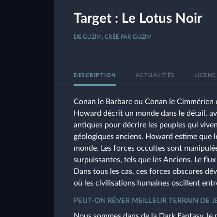
Target : Le Lotus Noir
DE GUZIM, CRÉÉ PAR GUZIM
DESCRIPTION
ACTUALITÉS
LICENC
Conan le Barbare ou Conan le Cimmérien es
Howard décrit un monde dans le détail, ave
antiques pour décrire les peuples qui vive
géologiques anciens. Howard estime que le
monde. Les forces occultes sont manipulée
surpuissantes, tels que les Anciens. Le flu
Dans tous les cas, ces forces obscures dé
où les civilisations humaines oscillent entr
PEUT-ON RÊVER MEILLEUR TERRAIN DE JE
Nous sommes dans de la Dark Fantasy, le mo