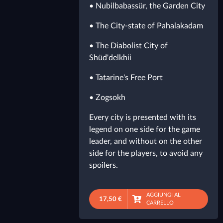
• Nubilbabassür, the Garden City
• The City-state of Pahalakadam
• The Diabolist City of
Shüd'delkhii
• Tatarine's Free Port
• Zogsokh
Every city is presented with its
legend on one side for the game
leader, and without on the other
side for the players, to avoid any
spoilers.
AGGIUNGI AL
17,50 €
CARRELLO