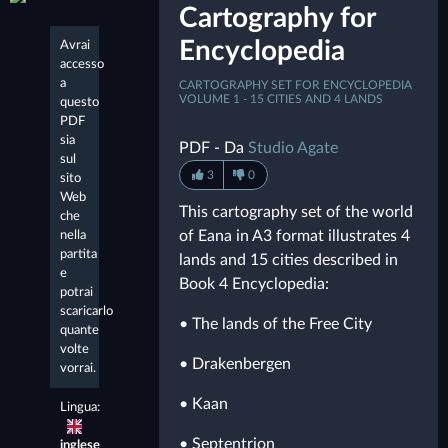
Cartography for
Encyclopedia
Avrai
accesso
a
CARTOGRAPHY SET FOR ENCYCLOPEDIA
VOLUME 1 - 15 CITIES AND 4 LANDS
questo
PDF
sia
PDF - Da
Studio Agate
sul
3
0
sito
Web
This cartography set of the world
che
of Eana in A3 format illustrates 4
nella
partita
lands and 15 cities described in
e
Book 4 Encyclopedia:
potrai
scaricarlo
• The lands of the Free City
quante
volte
• Drakenbergen
vorrai.
• Kaan
Lingua:
• Septentrion
inglese