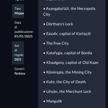
• Ayangaba'üül, the Necropolis
Tipo:
Mappa
City
Data
• Dörtharo's Lock
di
pubblicazione:
• Easafir, capital of Kartaçöl
01/01/2021
• The Free City
Set
di
• Katafygia, capital of Boréia
regole:
DD5
• Khaalgany, capital of Old Kaan
Generi:
• Kömirqala, the Mining City
Fantasy
• Kuhr, the City of Death
• Lihyân, the Merchant Lock
• Mangulik