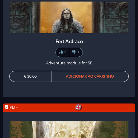
Fort Ardraco
3
0
Adventure module for 5E
€ 10,00
ADICIONAR AO CARRINHO
PDF