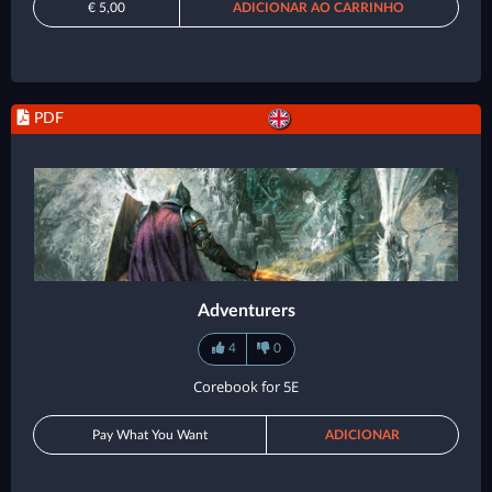
€ 5,00
ADICIONAR AO CARRINHO
PDF
Adventurers
4
0
Corebook for 5E
Pay What You Want
ADICIONAR