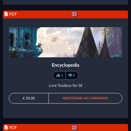
PDF
Encyclopedia
4
0
Lore Toolbox for 5E
€ 20,00
ADICIONAR AO CARRINHO
PDF