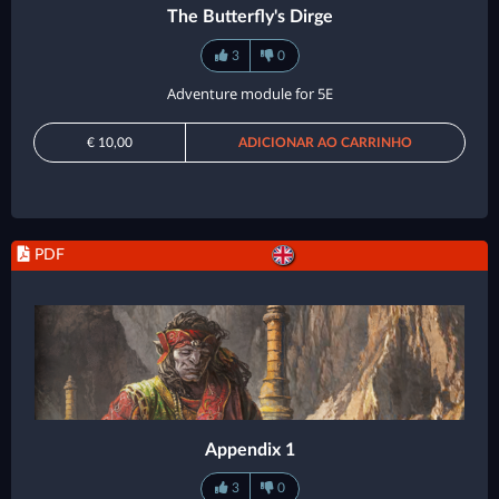
The Butterfly's Dirge
3
0
Adventure module for 5E
€ 10,00
ADICIONAR AO CARRINHO
PDF
Appendix 1
3
0