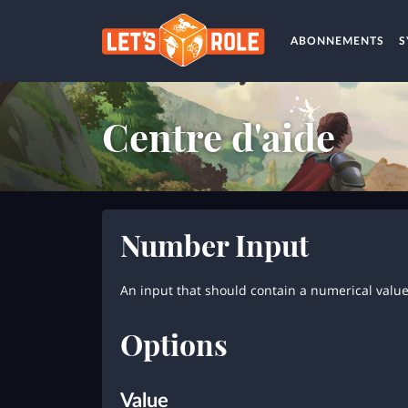
ABONNEMENTS
S
Centre d'aide
Number Input
An input that should contain a numerical value
Options
Value